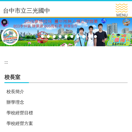
跳
台中市立三光國中
到
主
要
內
容
區
:::
校長室
校長簡介
辦學理念
學校經營目標
學校經營方案