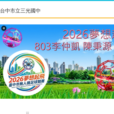
跳
到
台中市立三光國中
主
要
內
容
區
:::