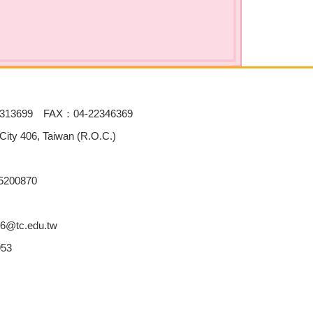
313699 FAX：04-22346369
 406, Taiwan (R.O.C.)
00870
6@tc.edu.tw
53