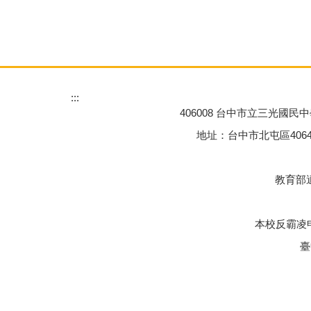
:::
406008 台中市立三光國民中學 Tai
地址：台中市北屯區40645三光一街77
教育部適
本校反霸凌申
臺