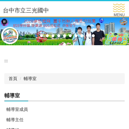
跳
台中市立三光國中
到
主
要
內
容
區
:::
首頁
輔導室
輔導室
輔導室成員
輔導主任