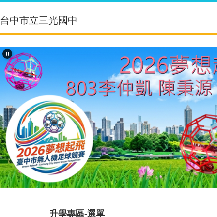
跳
到
台中市立三光國中
主
要
內
容
區
升學專區-選單