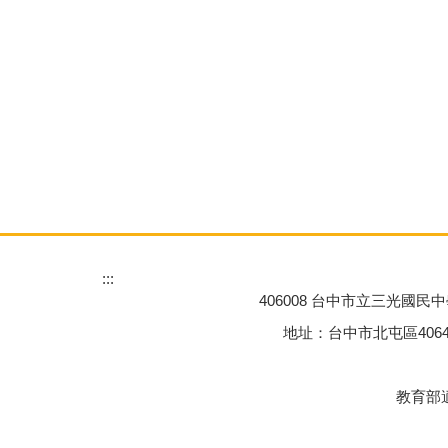
:::
406008 台中市立三光國民中學 Tai
地址：台中市北屯區40645三光一街77
教育部適