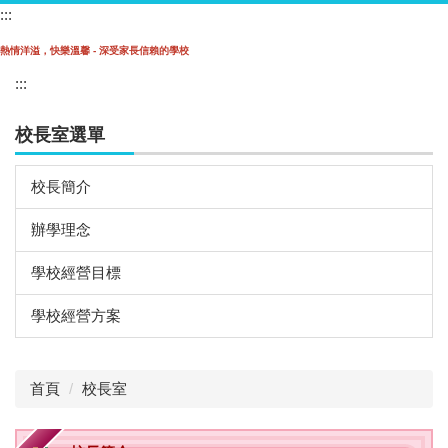
:::
跳
到
熱情洋溢，快樂溫馨 - 深受家長信賴的學校
主
要
:::
內
容
校長室選單
區
校長簡介
辦學理念
學校經營目標
學校經營方案
首頁
校長室