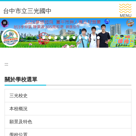
跳
台中市立三光國中
到
主
要
內
容
區
:::
關於學校選單
三光校史
本校概況
願景及特色
學校位置