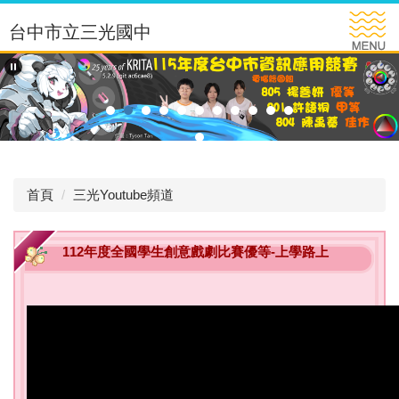
跳
台中市立三光國中
到
主
要
內
容
區
首頁
三光Youtube頻道
112年度全國學生創意戲劇比賽優等-上學路上