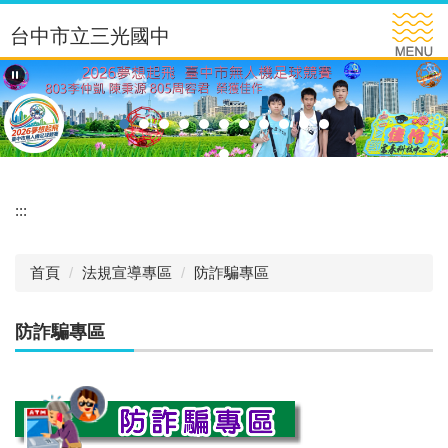
跳
台中市立三光國中
到
主
要
內
容
區
:::
首頁
法規宣導專區
防詐騙專區
防詐騙專區