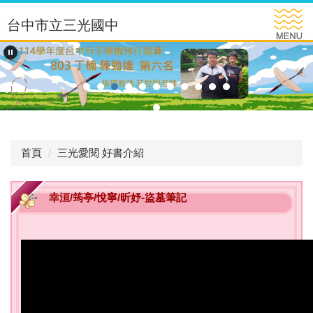
跳
台中市立三光國中
到
主
要
內
容
區
首頁
三光愛閱 好書介紹
幸洹/筠亭/悅寧/昕妤-盜墓筆記