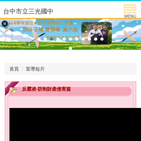
跳
台中市立三光國中
到
主
要
內
容
區
首頁
宣導短片
反霸凌-防制財產侵害篇