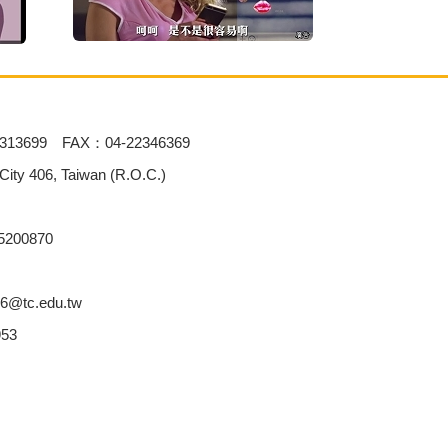
313699 FAX：04-22346369
 406, Taiwan (R.O.C.)
00870
6@tc.edu.tw
53