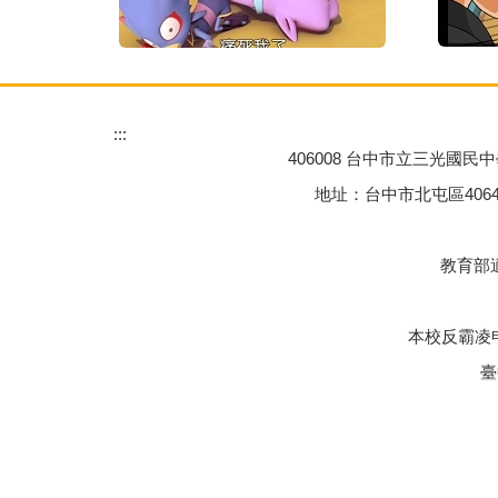
:::
406008 台中市立三光國民中學 Tai
地址：台中市北屯區40645三光一街77
教育部適
本校反霸凌申
臺