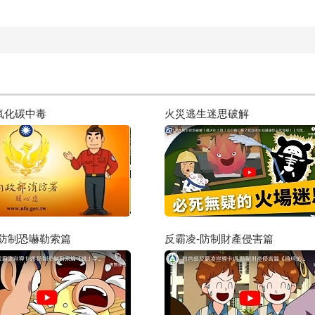
氧化碳中毒
火災逃生迷思破解
-防制恐嚇勒索篇
反霸凌-防制財產侵害篇