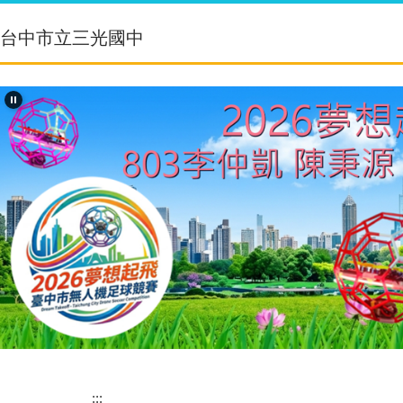
跳
到
台中市立三光國中
主
要
內
容
區
:::