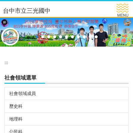
跳
台中市立三光國中
到
主
要
內
容
區
:::
社會領域選單
社會領域成員
歷史科
地理科
公民科