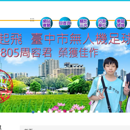
:::
單