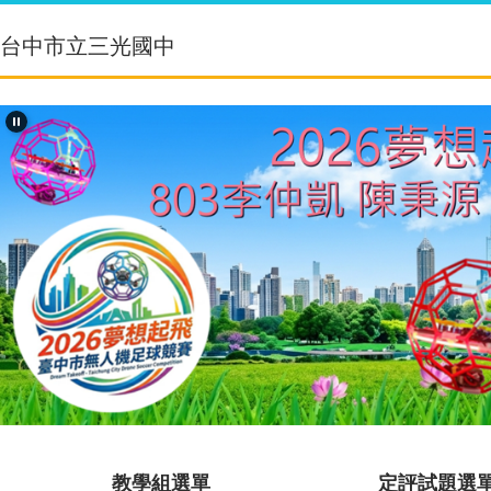
跳
到
台中市立三光國中
主
要
內
容
區
教學組選單
定評試題選