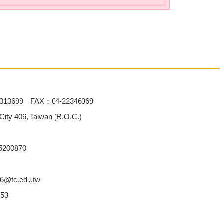
313699 FAX：04-22346369
 406, Taiwan (R.O.C.)
00870
6@tc.edu.tw
53