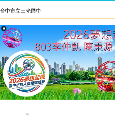
跳
到
台中市立三光國中
主
要
內
容
區
:::