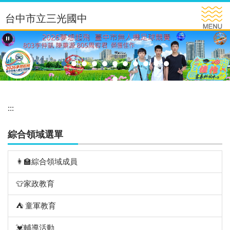
跳
台中市立三光國中
到
主
要
內
容
區
:::
綜合領域選單
👩‍🏫綜合領域成員
👕家政教育
⛺️ 童軍教育
💓輔導活動