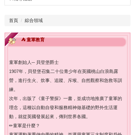
首頁
綜合領域
⛺️ 童軍教育
童軍創始人─ 貝登堡爵士
1907年，貝登堡召集二十位青少年在英國桃山白浪島露
營，進行生火、炊事、追蹤、斥堠、自然觀察和急救等訓
練。
次年，出版了《童子警探》一書，並成功地推廣了童軍的
理念，這種以自動自發和服務精神做基礎的野外生活運
動，就從英國發展起來，傳到世界各國。
✏童軍是什麼？
童軍運動著重做中學的精神，並運用童軍三大制度和戶外