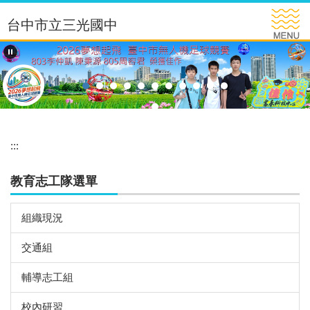
跳
台中市立三光國中
到
主
要
內
容
區
:::
教育志工隊選單
組織現況
交通組
輔導志工組
校內研習