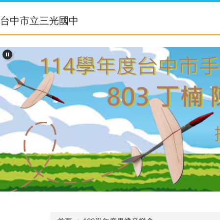
跳
到
台中市立三光國中
主
要
內
容
區