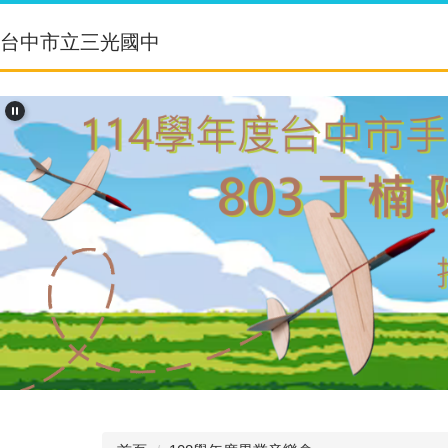
跳
到
台中市立三光國中
主
要
內
容
區