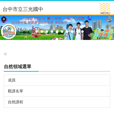
跳
台中市立三光國中
到
主
要
內
容
區
:::
自然領域選單
成員
觀課名單
自然課程