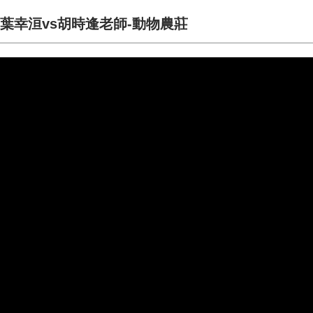
葉幸洹vs胡時逢老師-動物農莊