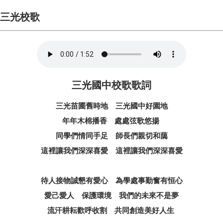
三光校歌
三光國中校歌歌詞
三光苗圃舊時地 三光國中好園地
年年木棉播香 處處弦歌悠揚
同學們情同手足 師長們親切和藹
這裡讓我們深深喜愛 這裡讓我們深深喜愛
待人接物誠懇有愛心 為學處事勤奮有恒心
愛己愛人 保護環境 我們的未來不是夢
流汗耕耘歡呼收割 共同創造美好人生